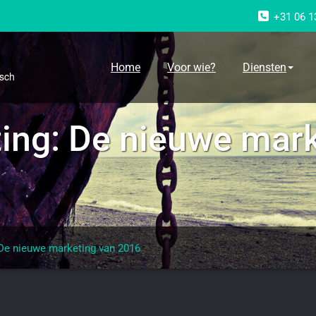
+31 06 1
g
Home
Voor wie?
Diensten
osch
ing: De nieuwe mark
De nieuwe marketing van 2016