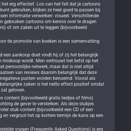
 het erg effectief. Los van het feit dat je cartoons
kunt gebruiken, blijken ze heel goed te passen bij
en informatie verwerken: visueel. Verschillende
n gebruiken cartoons om kennis over te dragen
ers) of om zaken uit te leggen (bijvoorbeeld
oor de promotie van boeken is een samenvatting
een aankoop doet vindt hij of zij het belangrijk
n miskoop wordt. Men vertrouwt het liefst op het
t persoonlijke netwerk, maar dat is niet altijd
 plaatsen van reviews daarom belangrijk dat deze
ook negatieve punten worden benoemd. Vooral als
belangrijke zaken is het netto effect positief omdat
 zal geloven.
s content (bijvoorbeeld gratis liedjes of films)
chting de gever te versterken. Als deze stukjes
roter stuk content (bijvoorbeeld een CD of een
g en vergroot het op kortere termijn de kans op een
gestelde vragen (Frequently Asked Questions) is erg