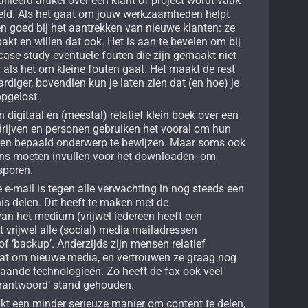
illeerd artikel over een klant of project wordt vaak
eeld. Als het gaat om jouw werkzaamheden helpt
n goed bij het aantrekken van nieuwe klanten: ze
pakt en willen dat ook. Het is aan te bevelen om bij
case study eventuele fouten die zijn gemaakt niet
r als het om kleine fouten gaat. Het maakt de rest
rdiger, bovendien kun je laten zien dat (en hoe) je
pgelost.
 digitaal en (meestal) relatief klein boek over een
drijven en personen gebruiken het vooral om hun
 een bepaald onderwerp te bewijzen. Maar soms ook
ns moeten invullen voor het downloaden- om
 sporen.
 e-mail is tegen alle verwachting in nog steeds een
is delen. Dit heeft te maken met de
n het medium (vrijwel iedereen heeft een
t vrijwel alle (social) media mailadressen
 of ‘backup’. Anderzijds zijn mensen relatief
aat om nieuwe media, en vertrouwen ze graag nog
taande technologieën. Zo heeft de fax ook veel
erantwoord’ stand gehouden.
jkt een minder serieuze manier om content te delen,