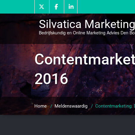
Doorgaan
naar
inhoud
Silvatica Marketin
Bedrijfskundig en Online Marketing Advies Den B
Contentmarket
2016
Home
/
Meldenswaardig
/
Contentmarketing: 