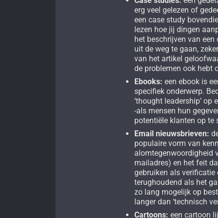
Case studies:
een gedeta
erg veel gelezen of ged
een case study bovendie
lezen hoe jij dingen aan
het beschrijven van een 
uit de weg te gaan, zeke
van het artikel geloofwaa
de problemen ook hebt o
Ebooks:
een ebook is een
specifiek onderwerp. Be
‘thought leadership’ op
-als mensen hun gegeve
potentiële klanten op te
Email nieuwsbrieven:
de
populaire vorm van kenn
alomtegenwoordigheid va
mailadres) en het feit da
gebruiken als verificatie
terughoudend als het g
zo lang mogelijk op bes
langer dan ‘technisch v
Cartoons:
een cartoon li