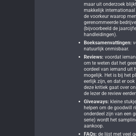
maar uit onderzoek blijkt
makkelijk internationaal 
de voorkeur waarop mens
gerenommeerde bedrijve
(bijvoorbeeld de jaarcijf
handleidingen).
Boeksamenvattingen:
v
natuurlijk onmisbaar.
Reviews:
voordat iemand 
om te weten dat het gee
oordeel van iemand uit he
mogelijk. Het is bij het
eerlijk zijn, en dat er 
deze kritiek gaat over on
de lezer de review eerder
Giveaways:
kleine stukje
helpen om de goodwill ri
onderdeel zijn van een g
serie) wordt het samplin
aankoop.
FAQs:
de lijst met veel 