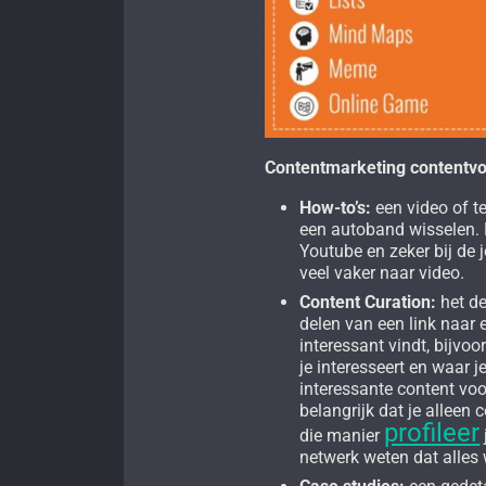
Contentmarketing content
How-to’s:
een video of te
een autoband wisselen. 
Youtube en zeker bij de 
veel vaker naar video.
Content Curation:
het de
delen van een link naar e
interessant vindt, bijvoo
je interesseert en waar j
interessante content voo
belangrijk dat je alleen 
profileer
die manier
netwerk weten dat alles w