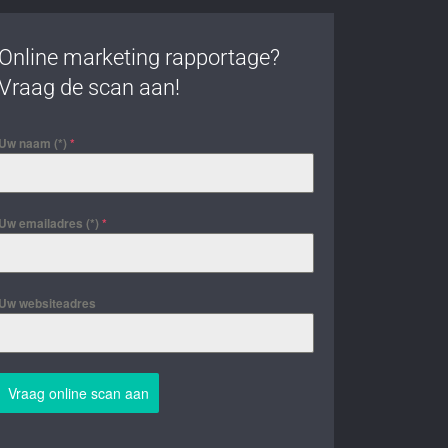
Online marketing rapportage?
Vraag de scan aan!
Uw naam (*)
*
Uw emailadres (*)
*
Uw websiteadres
Vraag online scan aan