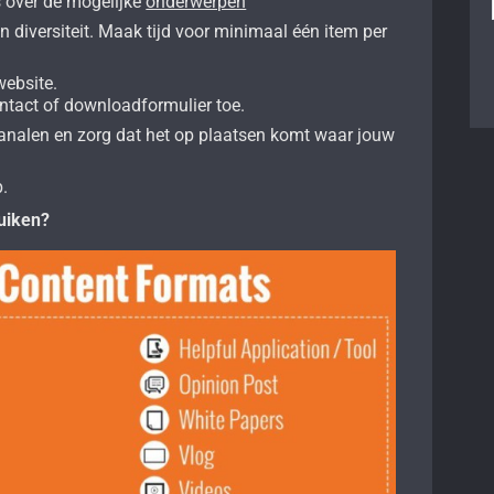
s over de mogelijke
onderwerpen
jn diversiteit. Maak tijd voor minimaal één item per
website.
ntact of downloadformulier toe.
 kanalen en zorg dat het op plaatsen komt waar jouw
p.
uiken?