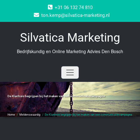
Doorgaan
+31 06 132 74 810
naar
inhoud
ton.kemp@silvatica-marketing.nl
Silvatica Marketing
Bedrijfskundig en Online Marketing Advies Den Bosch
De Klantreis begrijpen bij het maken van een communicatiecampagne
Home
/
Meldenswaardig
/
De Klantreis begrijpen bij het maken van een communicatiecampagne