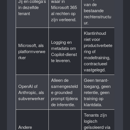
Jij en collega’s
waar in
van de
in dezelfde
Microsoft 365
bestaande
tenant
al rechten op
rechtenstructu
zijn verleend.
ur.
Klantinhoud
niet voor
Logging en
Microsoft, als
productverbete
metadata om
platformverwe
ring of
Copilot-dienst
rker
modeltraining,
te leveren.
contractueel
vastgelegd.
Alleen de
Geen tenant-
OpenAI of
samengesteld
toegang, geen
Anthropic, als
e grounded
retentie, geen
subverwerker
prompt tijdens
training op
de inferentie.
klantdata.
Tenants zijn
logisch
Andere
geïsoleerd via