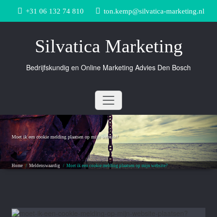
Doorgaan
+31 06 132 74 810
ton.kemp@silvatica-marketing.nl
naar
inhoud
Silvatica Marketing
Bedrijfskundig en Online Marketing Advies Den Bosch
Moet ik een cookie melding plaatsen op mijn website?
Home
/
Meldenswaardig
/
Moet ik een cookie melding plaatsen op mijn website?