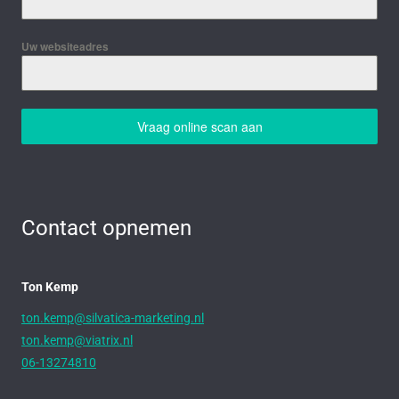
Uw websiteadres
Vraag online scan aan
Contact opnemen
Ton Kemp
ton.kemp@silvatica-marketing.nl
ton.kemp@viatrix.nl
06-13274810