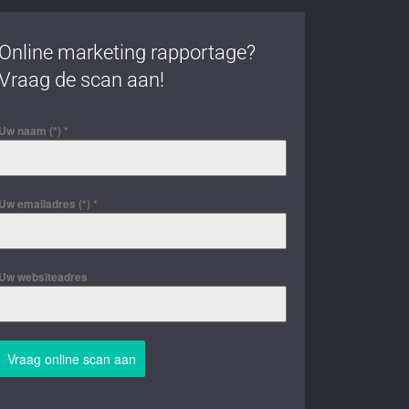
Online marketing rapportage?
Vraag de scan aan!
Uw naam (*)
*
Uw emailadres (*)
*
Uw websiteadres
Vraag online scan aan