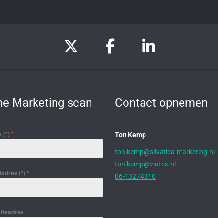
ne Marketing scan
Contact opnemen
 (*)
*
Ton Kemp
ton.kemp@silvatica-marketing.nl
ton.kemp@viatrix.nl
adres (*)
*
06-13274810
iteadres