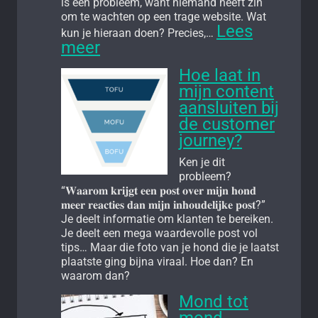
is een probleem, want niemand heeft zin
om te wachten op een trage website. Wat
Lees
kun je hieraan doen? Precies,…
:
meer
Plug-
ins
Hoe laat in
voor
mijn content
een
aansluiten bij
snellere
de customer
WordPress-
journey?
website
Ken je dit
probleem?
“𝐖𝐚𝐚𝐫𝐨𝐦 𝐤𝐫𝐢𝐣𝐠𝐭 𝐞𝐞𝐧 𝐩𝐨𝐬𝐭 𝐨𝐯𝐞𝐫 𝐦𝐢𝐣𝐧 𝐡𝐨𝐧𝐝
𝐦𝐞𝐞𝐫 𝐫𝐞𝐚𝐜𝐭𝐢𝐞𝐬 𝐝𝐚𝐧 𝐦𝐢𝐣𝐧 𝐢𝐧𝐡𝐨𝐮𝐝𝐞𝐥𝐢𝐣𝐤𝐞 𝐩𝐨𝐬𝐭?”
Je deelt informatie om klanten te bereiken.
Je deelt een mega waardevolle post vol
tips… Maar die foto van je hond die je laatst
plaatste ging bijna viraal. Hoe dan? En
waarom dan?
Mond tot