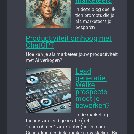
marketeers
In deze blog deel ik
tien prompts die je
als marketeer tijd
besparen
Productiviteit omhoog met
ChatGPT
Hoe kan je als marketeer jouw productiviteit
met Ai verhogen?
Lead
generatie:
Welke
prospects
moet je
bewerken?
In de marketing
theorie van lead generatie (het
“binnenhalen” van klanten) is Demand
Generation een belangrijke ontwikkeling. Bij