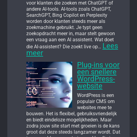
voor klanten die zoeken met ChatGPT of
andere AI-tools. AI-tools zoals ChatGPT,
SearchGPT, Bing Copilot en Perplexity
worden door klanten steeds meer als
zoekmachine gebruikt. Je typt geen
zoekopdracht meer in, maar stelt gewoon
een vraag aan een AI assistent. Wat doet
Lees
die AI-assistent? Die zoekt live op…
:
meer
Je
website
Plug-ins voor
vindbaar
een snellere
maken
WordPress-
voor
website
ChatGPT
of
WordPress is een
andere
populair CMS om
AI-
websites mee te
tools
bouwen. Het is flexibel, gebruiksvriendelijk
in
en biedt eindeloze mogelijkheden. Maar
5
zodra jouw site start met groeien is de kans
stappen
groot dat deze steeds langzamer wordt. Dat