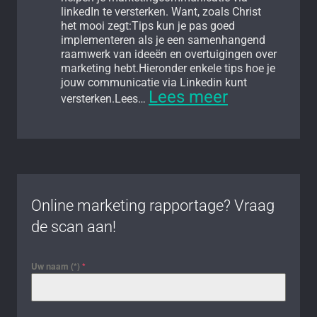
linkedIn te versterken. Want, zoals Christ
het mooi zegt:Tips kun je pas goed
implementeren als je een samenhangend
raamwerk van ideeën en overtuigingen over
marketing hebt.Hieronder enkele tips hoe je
jouw communicatie via Linkedin kunt
:
Lees meer
versterken.Lees…
Christ
Coolen
over
marketing
psychologi
toepassen
op
Online marketing rapportage? Vraag
LinkedIn
de scan aan!
Uw naam (*)
*