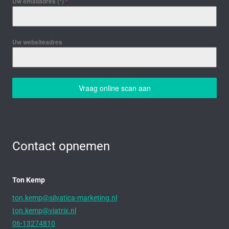
Uw emailadres (*)
*
Uw websiteadres
Vraag online scan aan
Contact opnemen
Ton Kemp
ton.kemp@silvatica-marketing.nl
ton.kemp@viatrix.nl
06-13274810