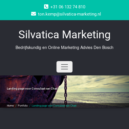
Doorgaan
+31 06 132 74 810
naar
inhoud
ton.kemp@silvatica-marketing.nl
Silvatica Marketing
Bedrijfskundig en Online Marketing Advies Den Bosch
Landing page voor Consulaat van Chad
Home
/
Portfolio
/
Landing page voor Consulaat van Chad