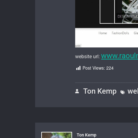
www.raoul
website url:
Post Views:
224
Ton Kemp
we
Ton Kemp