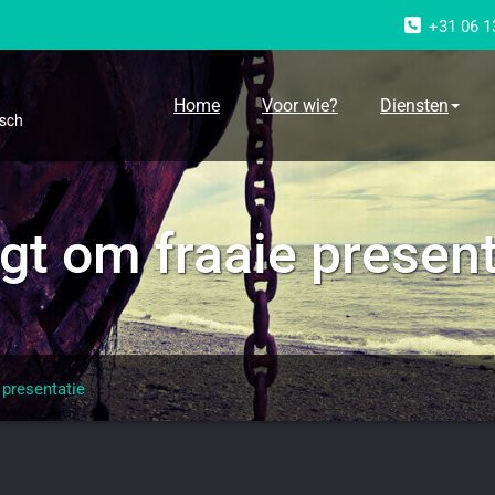
+31 06 1
g
Home
Voor wie?
Diensten
osch
gt om fraaie present
 presentatie