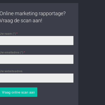
Online marketing rapportage?
Vraag de scan aan!
Uw naam (*)
*
Uw emailadres (*)
*
Uw websiteadres
Vraag online scan aan