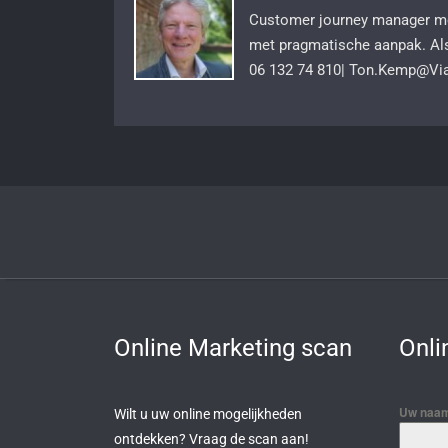
Customer journey manager met
met pragmatische aanpak. Al
06 132 74 810| Ton.Kemp@Viat
Online Marketing scan
Onli
Uw naam
Wilt u uw online mogelijkheden
ontdekken? Vraag de scan aan!