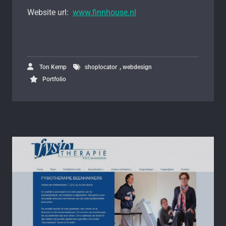
Website url:
www.finnhouse.nl
,
Ton Kemp
shoplocator
webdesign
Portfolio