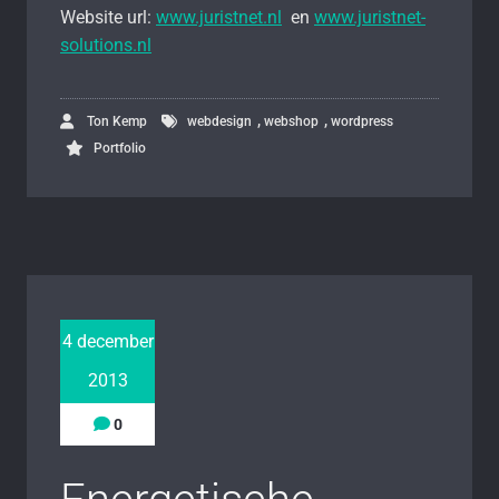
Website url:
www.juristnet.nl
en
www.juristnet-
solutions.nl
,
,
Ton Kemp
webdesign
webshop
wordpress
Portfolio
4 december
2013
0