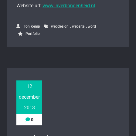
Website url:
www.inverbondenheid.nl
,
,
Ton Kemp
webdesign
website
word
Portfolio
12
december
2013
0