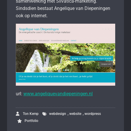
samenwerking met Silvatica-marketing.
Sindsdien bestaat Angelique van Diepeningen
ook op internet.
url:
www.angeliquevandiepeningen.nl
,
,
Ton Kemp
webdesign
website
wordpress
Portfolio