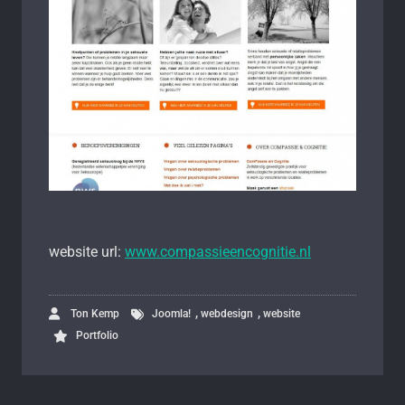
website url:
www.compassieencognitie.nl
,
,
Ton Kemp
Joomla!
webdesign
website
Portfolio