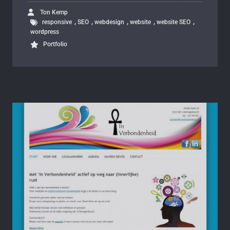
Ton Kemp
,
,
,
,
,
responsive
SEO
webdesign
website
website SEO
wordpress
Portfolio