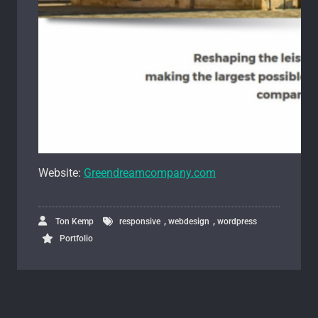
Website:
Greendreamcompany.com
,
,
Ton Kemp
responsive
webdesign
wordpress
Portfolio