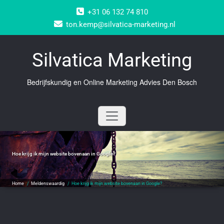
Doorgaan
+31 06 132 74 810
naar
inhoud
ton.kemp@silvatica-marketing.nl
Silvatica Marketing
Bedrijfskundig en Online Marketing Advies Den Bosch
Hoe krijg ik mijn website bovenaan in Google?
Home
/
Meldenswaardig
/
Hoe krijg ik mijn website bovenaan in Google?