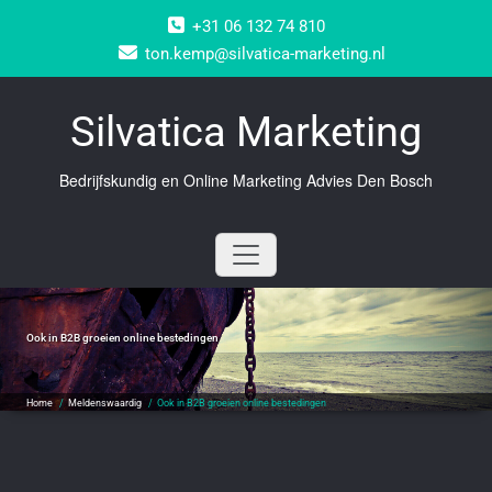
Doorgaan
+31 06 132 74 810
naar
inhoud
ton.kemp@silvatica-marketing.nl
Silvatica Marketing
Bedrijfskundig en Online Marketing Advies Den Bosch
Ook in B2B groeien online bestedingen
Home
/
Meldenswaardig
/
Ook in B2B groeien online bestedingen