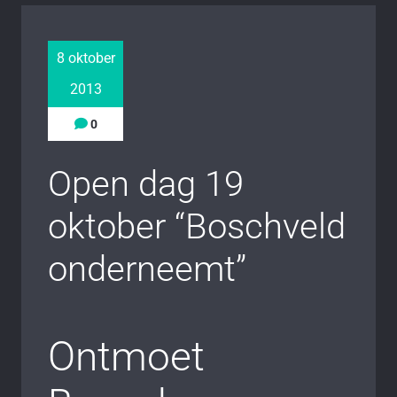
8 oktober
2013
0
Open dag 19
oktober “Boschveld
onderneemt”
Ontmoet