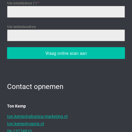
Uw emailadres (*)
*
Uw websiteadres
Vraag online scan aan
Contact opnemen
Ton Kemp
ton.kemp@silvatica-marketing.nl
ton.kemp@viatrix.nl
06-13274810