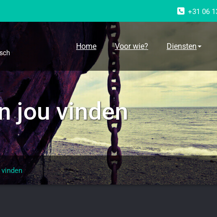
+31 06 1
g
Home
Voor wie?
Diensten
osch
n jou vinden
 vinden