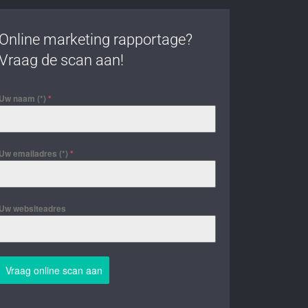
Online marketing rapportage?
Vraag de scan aan!
Uw naam (*)
*
Uw emailadres (*)
*
Uw websiteadres
Vraag online scan aan