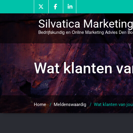
Doorgaan
naar
inhoud
Silvatica Marketin
Bedrijfskundig en Online Marketing Advies Den B
Wat klanten va
Home
/
Meldenswaardig
/
Wat klanten van jou