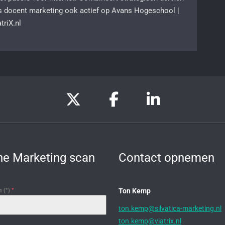
s docent marketing ook actief op Avans Hogeschool |
riX.nl
ne Marketing scan
Contact opnemen
 (*)
*
Ton Kemp
ton.kemp@silvatica-marketing.nl
ton.kemp@viatrix.nl