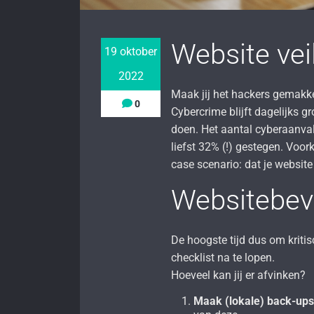
Website vei
19 oktober
2022
Maak jij het hackers gemakke
0
Cybercrime blijft dagelijks g
doen. Het aantal cyberaanval
liefst 32% (!) gestegen. Voo
case scenario: dat je website
Websitebeve
De hoogste tijd dus om kritis
checklist na te lopen.
Hoeveel kan jij er afvinken?
Maak (lokale) back-ups