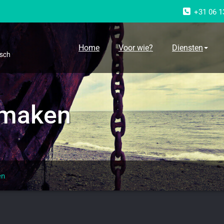
+31 06 1
g
Home
Voor wie?
Diensten
osch
 maken
en