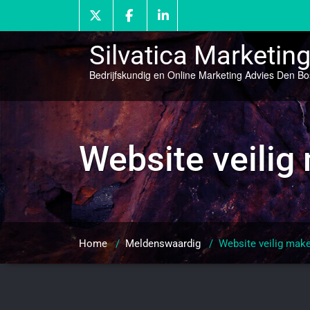
Doorgaan
naar
inhoud
Silvatica Marketin
Bedrijfskundig en Online Marketing Advies Den B
Website veilig
Home
/
Meldenswaardig
/
Website veilig mak