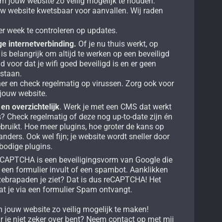
m jouw website zo veilig mogelijk te houden.
ouw website kwetsbaar voor aanvallen. Wij raden
r week te controleren op updates.
ige internetverbinding.
Of je nu thuis werkt, op
t is belangrijk om altijd te werken op een beveiligd
jd voor dat je wifi goed beveiligd is en er geen
 staan.
ner en check regelmatig op virussen. Zorg ook voor
jouw website.
en overzichtelijk
. Werk je met een CMS dat werkt
? Check regelmatig of deze nog up-to-date zijn én
ebruikt. Hoe meer plugins, hoe groter de kans op
nders. Ook wel fijn; je website wordt sneller door
bodige plugins.
CAPTCHA is een beveiligingsvorm van Google die
 een formulier invult of een spambot. Aanklikken
ebrapaden je ziet? Dat is dus reCAPTCHA! Het
at je via een formulier Spam ontvangt.
 jouw website zo veilig mogelijk te maken!
r je niet zeker over bent? Neem contact op met mij