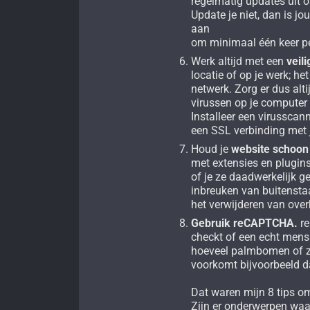
regelmatig updates uit o
Update je niet, dan is j
aan
om minimaal één keer pe
Werk altijd met een
veil
locatie of op je werk; he
netwerk. Zorg er dus alti
virussen op je computer
Installeer een virusscan
een SSL verbinding met 
Houd je
website schoon 
met extensies en plugins
of je ze daadwerkelijk g
inbreuken van buitenstaa
het verwijderen van over
Gebruik reCAPTCHA.
re
checkt of een echt mens
hoeveel palmbomen of z
voorkomt bijvoorbeeld d
Dat waren mijn 8 tips om
Zijn er onderwerpen waa