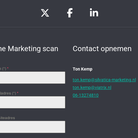
ne Marketing scan
Contact opnemen
 (*)
*
Ton Kemp
ton.kemp@silvatica-marketing.nl
ton.kemp@viatrix.nl
adres (*)
*
06-13274810
iteadres