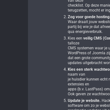
van deze
checklist. Op deze manie
terugzetten, mocht er i
Zog voor goede hosting
Waar draait jouw website
partij bij wie je dat af
qua energieverbruik.
Kies een
veilig CMS (C
talloze
CMS systemen waar je u
WordPress of Joomla zijn
dat een grote community
updates uitgebracht wor
Kies een sterk wachtwo
naam van
je huisdier kunnen echt 
extensies en
apps (b.v. LastPass) om 
Ook geven ze wachtwoord
Update je website.
Hacke
software om zo je websi