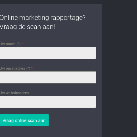
Online marketing rapportage?
Vraag de scan aan!
Uw naam (*)
*
Uw emailadres (*)
*
Uw websiteadres
Vraag online scan aan