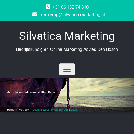
Doorgaan
+31 06 132 74 810
naar
inhoud
ton.kemp@silvatica-marketing.nl
Silvatica Marketing
Bedrijfskundig en Online Marketing Advies Den Bosch
Joomla! website voor IVN Den Bosch
Home
/
Portfolio
/
Joomla! website voor IVN Den Bosch