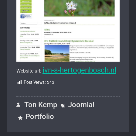
ivn-s-hertogenbosch.nl
Website url:
Post Views:
343
Ton Kemp
Joomla!
Portfolio