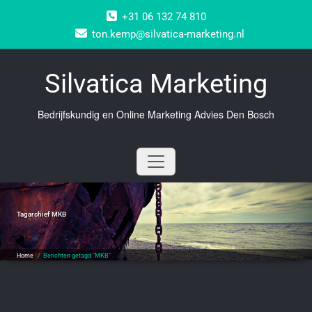
Doorgaan
+31 06 132 74 810
naar
inhoud
ton.kemp@silvatica-marketing.nl
Silvatica Marketing
Bedrijfskundig en Online Marketing Advies Den Bosch
Tagarchief
MKB
Home
/
Berichten getagd "MKB"