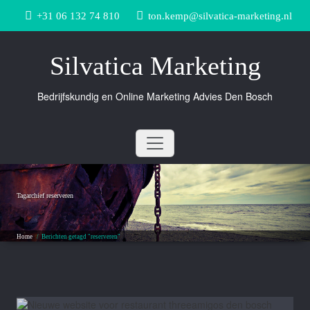
Doorgaan
+31 06 132 74 810
ton.kemp@silvatica-marketing.nl
naar
inhoud
Silvatica Marketing
Bedrijfskundig en Online Marketing Advies Den Bosch
Tagarchief
reserveren
Home
/
Berichten getagd "reserveren"