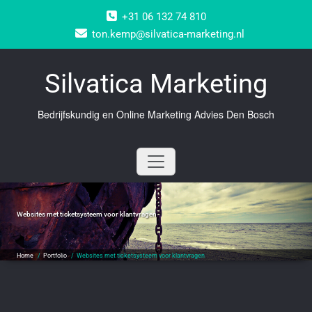
Doorgaan
+31 06 132 74 810
naar
inhoud
ton.kemp@silvatica-marketing.nl
Silvatica Marketing
Bedrijfskundig en Online Marketing Advies Den Bosch
Websites met ticketsysteem voor klantvragen
Home
/
Portfolio
/
Websites met ticketsysteem voor klantvragen