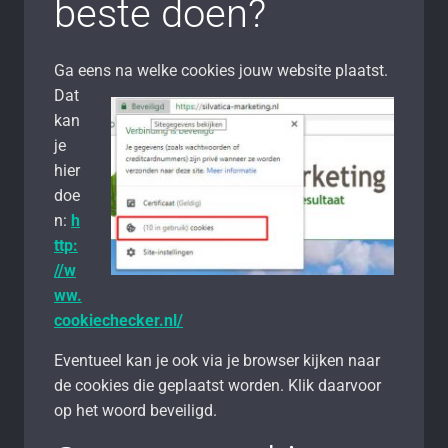
beste doen?
Ga eens na welke cookies jouw website plaatst.
Dat
kan
je
hier
doe
n:
h
ttp:
//w
ww.
cookiechecker.nl/
Eventueel kan je ook via je browser kijken naar
de cookies die geplaatst worden. Klik daarvoor
op het woord beveiligd.