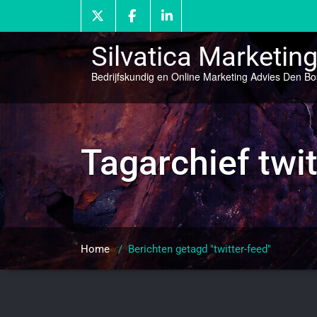
Doorgaan
naar
inhoud
Silvatica Marketin
Bedrijfskundig en Online Marketing Advies Den B
Tagarchief
twi
Home
/
Berichten getagd "twitter-feed"