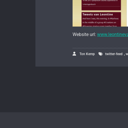
Website url:
www.leontineva
,
Ton Kemp
twitter-feed
w