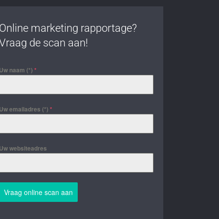
Online marketing rapportage?
Vraag de scan aan!
Uw naam (*)
*
Uw emailadres (*)
*
Uw websiteadres
Vraag online scan aan