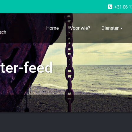
+31 06 1
g
Home
Voor wie?
Diensten
osch
tter-feed