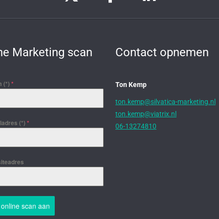
ne Marketing scan
Contact opnemen
 (*)
*
Ton Kemp
ton.kemp@silvatica-marketing.nl
ton.kemp@viatrix.nl
adres (*)
*
06-13274810
iteadres
 online scan aan