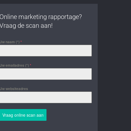
Online marketing rapportage?
Vraag de scan aan!
Uw naam (*)
*
Uw emailadres (*)
*
Uw websiteadres
Vraag online scan aan