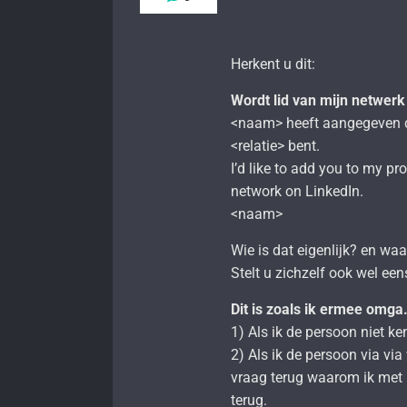
Herkent u dit:
Wordt lid van mijn netwerk
<naam> heeft aangegeven 
<relatie> bent.
I’d like to add you to my pr
network on LinkedIn.
<naam>
Wie is dat eigenlijk? en w
Stelt u zichzelf ook wel ee
Dit is zoals ik ermee omga
1) Als ik de persoon niet ke
2) Als ik de persoon via vi
vraag terug waarom ik met 
terug.