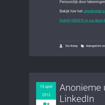
Persoonlijk door tekeninge
Bekijk hier het
uitgebreide
Schrijf GRATIS in via deze l
Ton Kemp
klantgericht 
Anonieme u
19 april
2012
LinkedIn
0