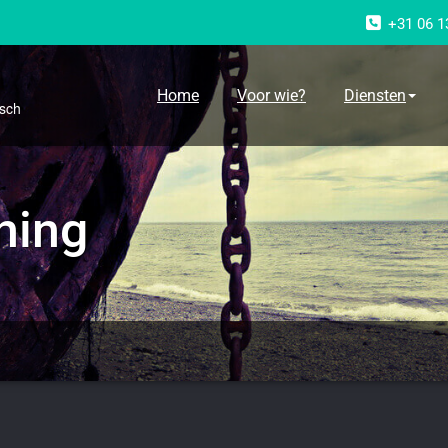
+31 06 1
g
Home
Voor wie?
Diensten
osch
ining