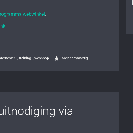
n
 programma webwinkel
.
ink
,
,
ondernemen
training
webshop
Meldenswaardig
itnodiging via