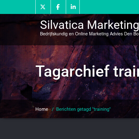
Doorgaan
naar
inhoud
Silvatica Marketin
Bedrijfskundig en Online Marketing Advies Den B
Tagarchief
tra
Home
/
Berichten getagd "training"