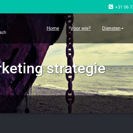
+31 06 1
g
Home
Voor wie?
Diensten
osch
keting strategie