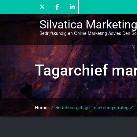
Doorgaan
naar
inhoud
Silvatica Marketin
Bedrijfskundig en Online Marketing Advies Den B
Tagarchief
mar
Home
/
Berichten getagd "marketing strategie"