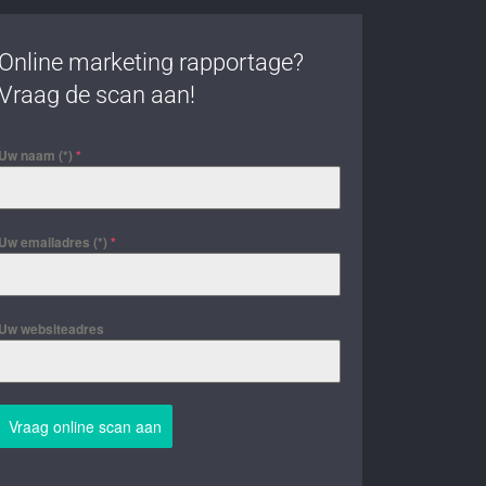
Online marketing rapportage?
Vraag de scan aan!
Uw naam (*)
*
Uw emailadres (*)
*
Uw websiteadres
Vraag online scan aan